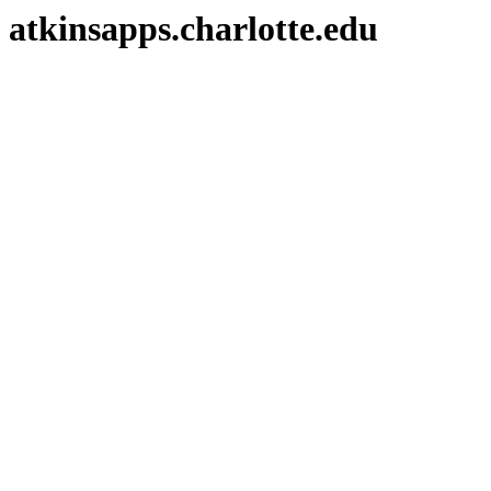
atkinsapps.charlotte.edu